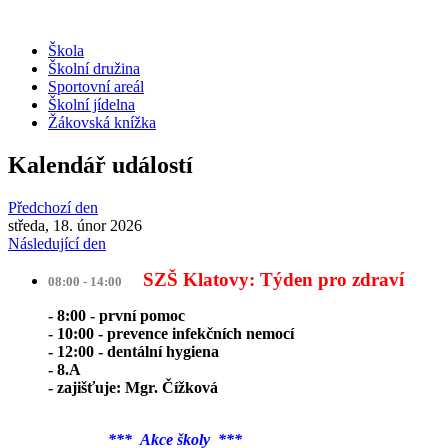
Škola
Školní družina
Sportovní areál
Školní jídelna
Žákovská knížka
Kalendář událostí
Předchozí den
středa, 18. únor 2026
Následující den
SZŠ Klatovy: Týden pro zdraví
08:00 - 14:00
- 8:00 - první pomoc
- 10:00 - prevence infekčních nemocí
- 12:00 - dentální hygiena
- 8.A
- zajišťuje: Mgr. Čížková
*** Akce školy ***