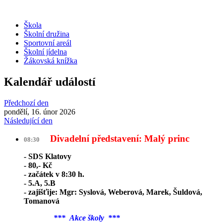
Škola
Školní družina
Sportovní areál
Školní jídelna
Žákovská knížka
Kalendář událostí
Předchozí den
pondělí, 16. únor 2026
Následující den
Divadelní představení: Malý princ
08:30
- SDS Klatovy
- 80,- Kč
- začátek v 8:30 h.
- 5.A, 5.B
- zajišťije: Mgr: Syslová, Weberová, Marek, Šuldová,
Tomanová
*** Akce školy ***