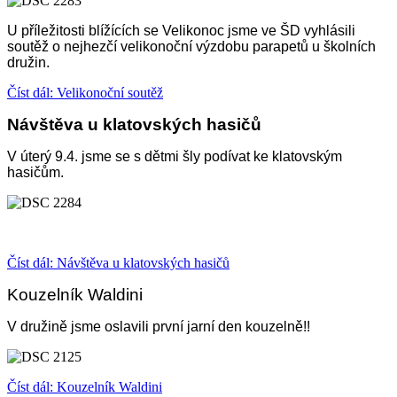
U příležitosti blížících se Velikonoc jsme ve ŠD vyhlásili
soutěž o nejhezčí velikonoční výzdobu parapetů u školních
družin.
Číst dál: Velikonoční soutěž
Návštěva u klatovských hasičů
V úterý 9.4. jsme se s dětmi šly podívat ke klatovským
hasičům.
Číst dál: Návštěva u klatovských hasičů
Kouzelník Waldini
V družině jsme oslavili první jarní den kouzelně!!
Číst dál: Kouzelník Waldini