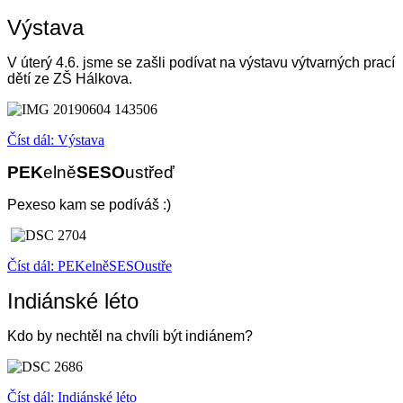
Výstava
V úterý 4.6. jsme se zašli podívat na výstavu výtvarných prací
dětí ze ZŠ Hálkova.
Číst dál: Výstava
PEK
elně
SESO
ustřeď
Pexeso kam se podíváš :)
Číst dál: PEKelněSESOustře
Indiánské léto
Kdo by nechtěl na chvíli být indiánem?
Číst dál: Indiánské léto