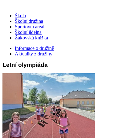
Škola
Školní družina
Sportovní areál
Školní jídelna
Žákovská knížka
Informace o družině
Aktuality z družiny
Letní olympiáda