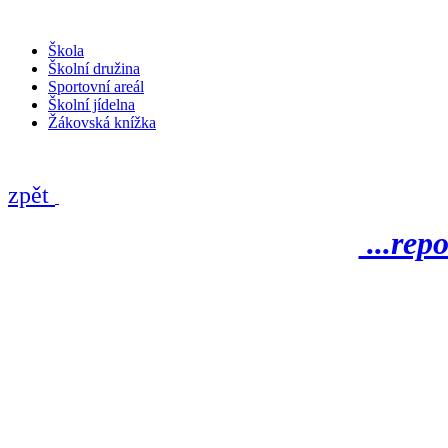
Škola
Školní družina
Sportovní areál
Školní jídelna
Žákovská knížka
zpět
...rep