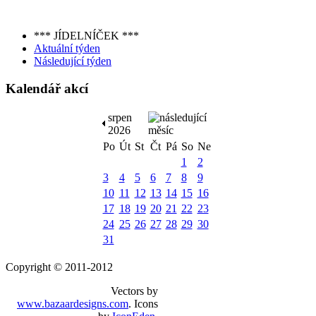
*** JÍDELNÍČEK ***
Aktuální týden
Následující týden
Kalendář akcí
srpen
2026
Po
Út
St
Čt
Pá
So
Ne
1
2
3
4
5
6
7
8
9
10
11
12
13
14
15
16
17
18
19
20
21
22
23
24
25
26
27
28
29
30
31
Copyright © 2011-2012
Vectors by
www.bazaardesigns.com
. Icons